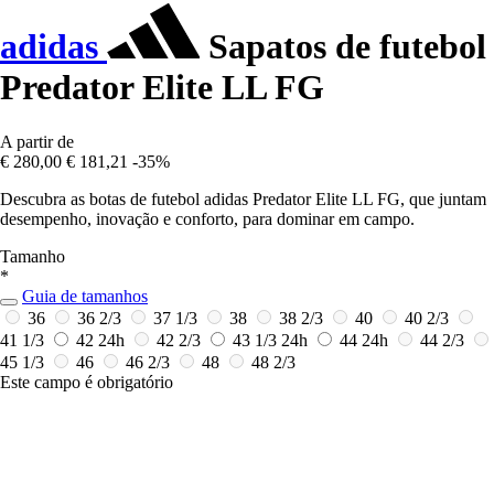
adidas
Sapatos de futebol
Predator Elite LL FG
A partir de
€ 280,00
€ 181,21
-35%
Descubra as botas de futebol adidas Predator Elite LL FG, que juntam
desempenho, inovação e conforto, para dominar em campo.
Tamanho
*
Guia de tamanhos
36
36 2/3
37 1/3
38
38 2/3
40
40 2/3
41 1/3
42
24h
42 2/3
43 1/3
24h
44
24h
44 2/3
45 1/3
46
46 2/3
48
48 2/3
Este campo é obrigatório