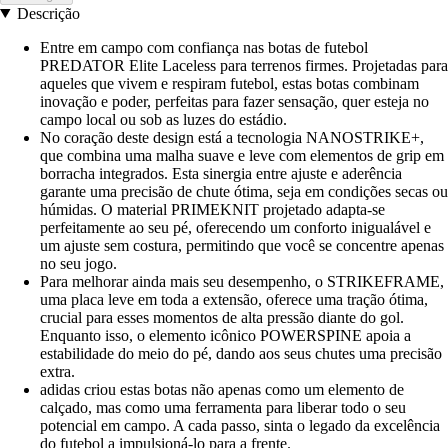
Descrição
Entre em campo com confiança nas botas de futebol
PREDATOR Elite Laceless para terrenos firmes. Projetadas para
aqueles que vivem e respiram futebol, estas botas combinam
inovação e poder, perfeitas para fazer sensação, quer esteja no
campo local ou sob as luzes do estádio.
No coração deste design está a tecnologia NANOSTRIKE+,
que combina uma malha suave e leve com elementos de grip em
borracha integrados. Esta sinergia entre ajuste e aderência
garante uma precisão de chute ótima, seja em condições secas ou
húmidas. O material PRIMEKNIT projetado adapta-se
perfeitamente ao seu pé, oferecendo um conforto inigualável e
um ajuste sem costura, permitindo que você se concentre apenas
no seu jogo.
Para melhorar ainda mais seu desempenho, o STRIKEFRAME,
uma placa leve em toda a extensão, oferece uma tração ótima,
crucial para esses momentos de alta pressão diante do gol.
Enquanto isso, o elemento icônico POWERSPINE apoia a
estabilidade do meio do pé, dando aos seus chutes uma precisão
extra.
adidas criou estas botas não apenas como um elemento de
calçado, mas como uma ferramenta para liberar todo o seu
potencial em campo. A cada passo, sinta o legado da excelência
do futebol a impulsioná-lo para a frente.