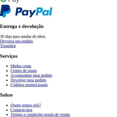
Entrega e devolução
30 dias para mudar de ideia
Devolva seu pedido
Trustpilot
Serviços
Minha conta
Centro de ajuda
Acompanhar meu pedido
Devolver meu pedido
Códigos promocionais
Sobre
Quem somos nós?
Contacte-nos
Termos e condições gerais de venda