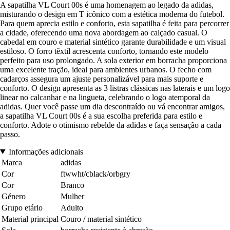
A sapatilha VL Court 00s é uma homenagem ao legado da adidas,
misturando o design em T icônico com a estética moderna do futebol.
Para quem aprecia estilo e conforto, esta sapatilha é feita para percorrer
a cidade, oferecendo uma nova abordagem ao calçado casual. O
cabedal em couro e material sintético garante durabilidade e um visual
estiloso. O forro têxtil acrescenta conforto, tornando este modelo
perfeito para uso prolongado. A sola exterior em borracha proporciona
uma excelente tração, ideal para ambientes urbanos. O fecho com
cadarços assegura um ajuste personalizável para mais suporte e
conforto. O design apresenta as 3 listras clássicas nas laterais e um logo
linear no calcanhar e na lingueta, celebrando o logo atemporal da
adidas. Quer você passe um dia descontraído ou vá encontrar amigos,
a sapatilha VL Court 00s é a sua escolha preferida para estilo e
conforto. Adote o otimismo rebelde da adidas e faça sensação a cada
passo.
Informações adicionais
Marca
adidas
Cor
ftwwht/cblack/orbgry
Cor
Branco
Género
Mulher
Grupo etário
Adulto
Material principal
Couro / material sintético