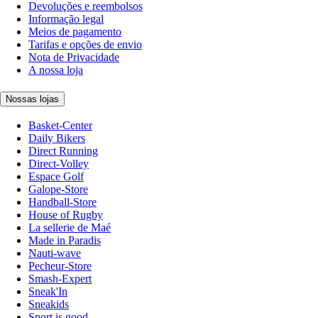
Devoluções e reembolsos
Informação legal
Meios de pagamento
Tarifas e opções de envio
Nota de Privacidade
A nossa loja
Nossas lojas
Basket-Center
Daily Bikers
Direct Running
Direct-Volley
Espace Golf
Galope-Store
Handball-Store
House of Rugby
La sellerie de Maé
Made in Paradis
Nauti-wave
Pecheur-Store
Smash-Expert
Sneak'In
Sneakids
Sport is good