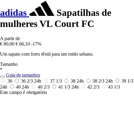
adidas
Sapatilhas de
mulheres VL Court FC
A partir de
€ 80,00
€ 66,10
-17%
Um sapato com forro têxtil para um estilo urbano.
Tamanho
*
Guia de tamanhos
36
36 2/3
24h
37 1/3
38
24h
38 2/3
24h
39 1/3
24h
40
24h
40 2/3
41 1/3
24h
42 2/3
43 1/3
Este campo é obrigatório