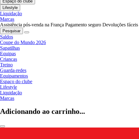
Espaço do clube
Lifestyle
Liquidação
Marcas
Assistência pós-venda na França
Pagamento seguro
Devoluções fáceis
Pesquisar
Saldos
Coupe do Mundo 2026
Sapatilhas
Equipas
Crianças
Treino
Guarda-redes
Equipamentos
Espaço do clube
Lifestyle
Liquidação
Marcas
Adicionando ao carrinho...