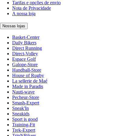
Tarifas e opções de envio
Nota de Privacidade
A nossa loja
Nossas lojas
Basket-Center
Daily Bikers
Direct Running
Direct-Volley
Espace Golf
Galope-Store
Handball-Store
House of Rugby
La sellerie de Maé
Made in Paradis
Nauti-wave
Pecheur-Store
Smash-Expert
Sneak'In
Sneakids
Sport is good
Training-Fit
Trek-Expert
TripNBikers