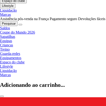
Espaço do clube
Lifestyle
Liquidação
Marcas
Assistência pós-venda na França
Pagamento seguro
Devoluções fáceis
Pesquisar
Saldos
Coupe do Mundo 2026
Sapatilhas
Equipas
Crianças
Treino
Guarda-redes
Equipamentos
Espaço do clube
Lifestyle
Liquidação
Marcas
Adicionando ao carrinho...