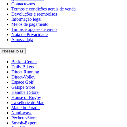
Contacte-nos
Termos e condições gerais de venda
Devoluções e reembolsos
Informação legal
Meios de pagamento
Tarifas e opções de envio
Nota de Privacidade
A nossa loja
Nossas lojas
Basket-Center
Daily Bikers
Direct Running
Direct-Volley
Espace Golf
Galope-Store
Handball-Store
House of Rugby
La sellerie de Maé
Made in Paradis
Nauti-wave
Pecheur-Store
Smash-Expert