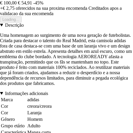
€ 100,00
€ 54,91
-45%
+€ 2,75
oferecidos na sua proxima encomenda
Creditados apos a
validacao da sua encomenda
Loading...
Descrição
Uma homenagem ao surgimento de uma nova geração de futebolistas.
Criada para destacar o talento do Real Madrid, esta camisola adidas
fora de casa destaca-se com uma base de um laranja vivo e um design
abstrato em estilo estrela. Apresenta detalhes em azul escuro, como um
emblema do clube bordado. A tecnologia AEROREADY afasta a
transpiração, permitindo que os fãs se mantenham no topo. Este
produto é feito com materiais 100% reciclados. Ao reutilizar materiais
que já foram criados, ajudamos a reduzir o desperdício e a nossa
dependência de recursos limitados, para diminuir a pegada ecológica
dos produtos que fabricamos.
Informações adicionais
Marca
adidas
Cor
creora/creora
Cor
Laranja
Género
Homem
Grupo etário
Adulto
Característica
Manga curta