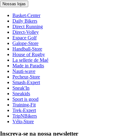
Nossas lojas
Basket-Center
Daily Bikers
Direct Running
Direct-Volley
Espace Golf
Galope-Store
Handball-Store
House of Rugby
La sellerie de Maé
Made in Paradis
Nauti-wave
Pecheur-Store
Smash-Expert
Sneak'In
Sneakids
Sport is good
Training-Fit
Trek-Expert
TripNBikers
Vélo-Store
Inscreva-se na nossa newsletter