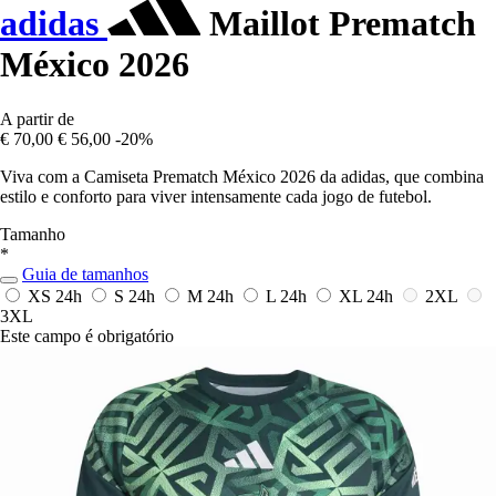
adidas
Maillot Prematch
México 2026
A partir de
€ 70,00
€ 56,00
-20%
Viva com a Camiseta Prematch México 2026 da adidas, que combina
estilo e conforto para viver intensamente cada jogo de futebol.
Tamanho
*
Guia de tamanhos
XS
24h
S
24h
M
24h
L
24h
XL
24h
2XL
3XL
Este campo é obrigatório