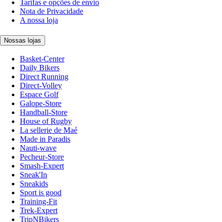
Tarifas e opções de envio
Nota de Privacidade
A nossa loja
Nossas lojas
Basket-Center
Daily Bikers
Direct Running
Direct-Volley
Espace Golf
Galope-Store
Handball-Store
House of Rugby
La sellerie de Maé
Made in Paradis
Nauti-wave
Pecheur-Store
Smash-Expert
Sneak'In
Sneakids
Sport is good
Training-Fit
Trek-Expert
TripNBikers