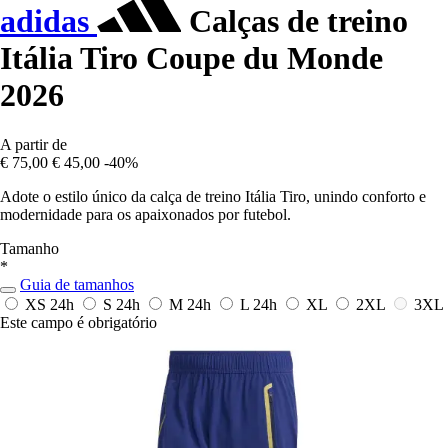
adidas
Calças de treino
Itália Tiro Coupe du Monde
2026
A partir de
€ 75,00
€ 45,00
-40%
Adote o estilo único da calça de treino Itália Tiro, unindo conforto e
modernidade para os apaixonados por futebol.
Tamanho
*
Guia de tamanhos
XS
24h
S
24h
M
24h
L
24h
XL
2XL
3XL
Este campo é obrigatório