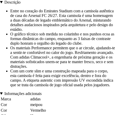
Descrição
Entre no coração do Emirates Stadium com a camisola autêntica
de casa do Arsenal FC 26/27. Esta camisola é uma homenagem
a duas décadas de legado emblemático do Arsenal, misturando
detalhes audaciosos inspirados pela arquitetura e pelo design do
estádio.
O gráfico técnico sob medida no colarinho e nos punhos ecoa as
formas dinâmicas do campo, enquanto as 3 faixas de contraste
duplo honram o orgulho do legado do clube.
Os materiais Performance permitem que o ar circule, ajudando-te
a sentir-te confortável no calor do jogo. Resfriamento avançado.
Com adidas Climacool+, a engenharia de próxima geração e os
materiais sofisticados unem-se para te manter fresco, seco e sem
distrações.
Com um corte slim e uma construção mapeada para o corpo,
esta camisola é feita para exigir excelência, dentro e fora do
campo. A etiqueta autentic com impressão UV escondida indica
que se trata da camisola de jogo oficial usada pelos jogadores.
Informações adicionais
Marca
adidas
Cor
meipou
Cor
Vermelho