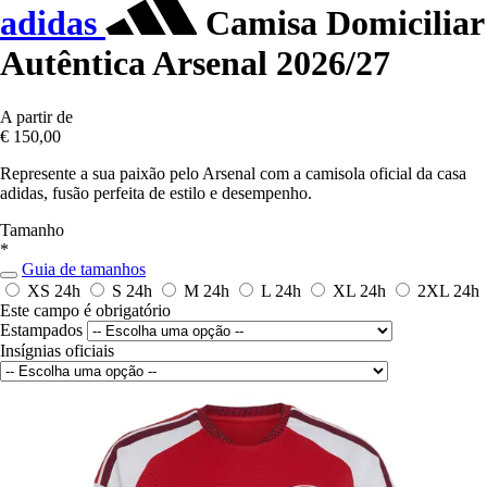
adidas
Camisa Domiciliar
Autêntica Arsenal 2026/27
A partir de
€ 150,00
Represente a sua paixão pelo Arsenal com a camisola oficial da casa
adidas, fusão perfeita de estilo e desempenho.
Tamanho
*
Guia de tamanhos
XS
24h
S
24h
M
24h
L
24h
XL
24h
2XL
24h
Este campo é obrigatório
Estampados
Insígnias oficiais