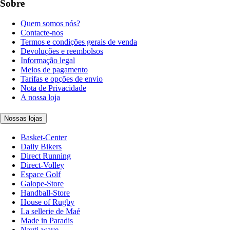
Sobre
Quem somos nós?
Contacte-nos
Termos e condições gerais de venda
Devoluções e reembolsos
Informação legal
Meios de pagamento
Tarifas e opções de envio
Nota de Privacidade
A nossa loja
Nossas lojas
Basket-Center
Daily Bikers
Direct Running
Direct-Volley
Espace Golf
Galope-Store
Handball-Store
House of Rugby
La sellerie de Maé
Made in Paradis
Nauti-wave