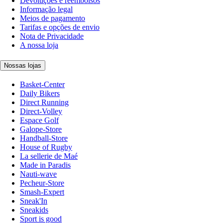
Devoluções e reembolsos
Informação legal
Meios de pagamento
Tarifas e opções de envio
Nota de Privacidade
A nossa loja
Nossas lojas
Basket-Center
Daily Bikers
Direct Running
Direct-Volley
Espace Golf
Galope-Store
Handball-Store
House of Rugby
La sellerie de Maé
Made in Paradis
Nauti-wave
Pecheur-Store
Smash-Expert
Sneak'In
Sneakids
Sport is good