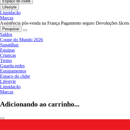
Espaço do clube
Lifestyle
Liquidação
Marcas
Assistência pós-venda na França
Pagamento seguro
Devoluções fáceis
Pesquisar
Saldos
Coupe do Mundo 2026
Sapatilhas
Equipas
Crianças
Treino
Guarda-redes
Equipamentos
Espaço do clube
Lifestyle
Liquidação
Marcas
Adicionando ao carrinho...