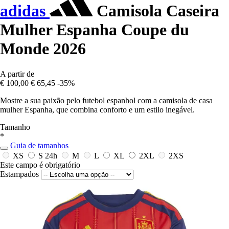
adidas
Camisola Caseira
Mulher Espanha Coupe du
Monde 2026
A partir de
€ 100,00
€ 65,45
-35%
Mostre a sua paixão pelo futebol espanhol com a camisola de casa
mulher Espanha, que combina conforto e um estilo inegável.
Tamanho
*
Guia de tamanhos
XS
S
24h
M
L
XL
2XL
2XS
Este campo é obrigatório
Estampados