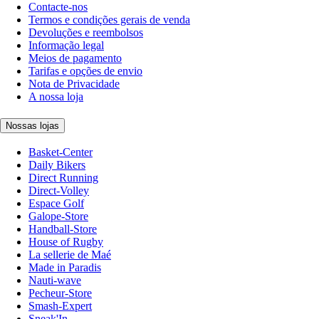
Contacte-nos
Termos e condições gerais de venda
Devoluções e reembolsos
Informação legal
Meios de pagamento
Tarifas e opções de envio
Nota de Privacidade
A nossa loja
Nossas lojas
Basket-Center
Daily Bikers
Direct Running
Direct-Volley
Espace Golf
Galope-Store
Handball-Store
House of Rugby
La sellerie de Maé
Made in Paradis
Nauti-wave
Pecheur-Store
Smash-Expert
Sneak'In