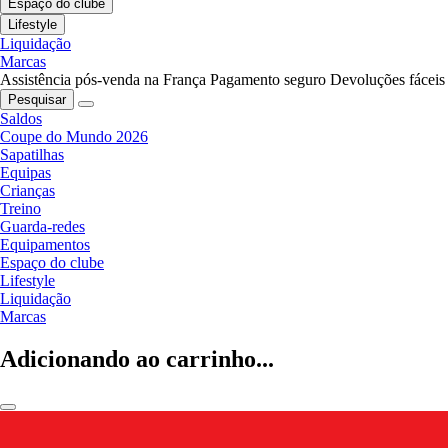
Espaço do clube
Lifestyle
Liquidação
Marcas
Assistência pós-venda na França
Pagamento seguro
Devoluções fáceis
Pesquisar
Saldos
Coupe do Mundo 2026
Sapatilhas
Equipas
Crianças
Treino
Guarda-redes
Equipamentos
Espaço do clube
Lifestyle
Liquidação
Marcas
Adicionando ao carrinho...