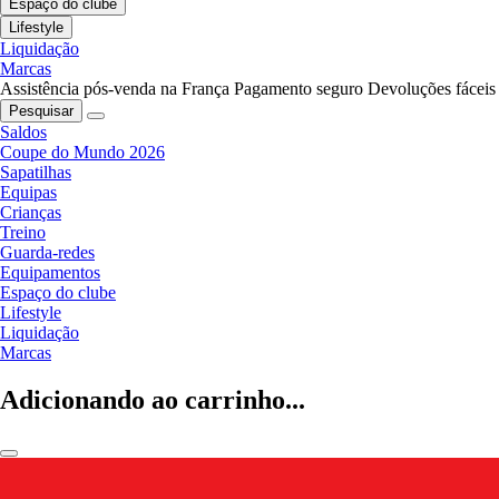
Espaço do clube
Lifestyle
Liquidação
Marcas
Assistência pós-venda na França
Pagamento seguro
Devoluções fáceis
Pesquisar
Saldos
Coupe do Mundo 2026
Sapatilhas
Equipas
Crianças
Treino
Guarda-redes
Equipamentos
Espaço do clube
Lifestyle
Liquidação
Marcas
Adicionando ao carrinho...