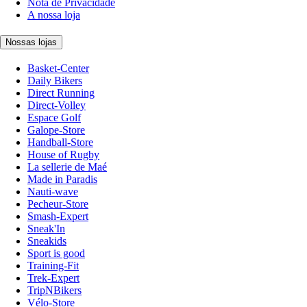
Nota de Privacidade
A nossa loja
Nossas lojas
Basket-Center
Daily Bikers
Direct Running
Direct-Volley
Espace Golf
Galope-Store
Handball-Store
House of Rugby
La sellerie de Maé
Made in Paradis
Nauti-wave
Pecheur-Store
Smash-Expert
Sneak'In
Sneakids
Sport is good
Training-Fit
Trek-Expert
TripNBikers
Vélo-Store