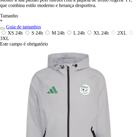
que combina estilo moderno e herança desportiva.
Tamanho
*
Guia de tamanhos
XS
24h
S
24h
M
24h
L
24h
XL
24h
2XL
3XL
Este campo é obrigatório