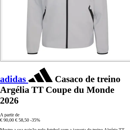
adidas
Casaco de treino
Argélia TT Coupe du Monde
2026
A partir de
€ 90,00
€ 58,50
-35%
Mostre a sua paixão pelo futebol com a jaqueta de treino Algérie TT,