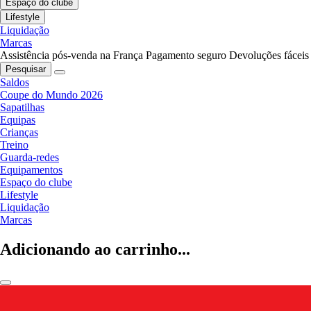
Espaço do clube
Lifestyle
Liquidação
Marcas
Assistência pós-venda na França
Pagamento seguro
Devoluções fáceis
Pesquisar
Saldos
Coupe do Mundo 2026
Sapatilhas
Equipas
Crianças
Treino
Guarda-redes
Equipamentos
Espaço do clube
Lifestyle
Liquidação
Marcas
Adicionando ao carrinho...