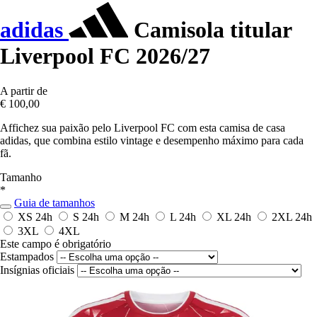
adidas
Camisola titular
Liverpool FC 2026/27
A partir de
€ 100,00
Affichez sua paixão pelo Liverpool FC com esta camisa de casa
adidas, que combina estilo vintage e desempenho máximo para cada
fã.
Tamanho
*
Guia de tamanhos
XS
24h
S
24h
M
24h
L
24h
XL
24h
2XL
24h
3XL
4XL
Este campo é obrigatório
Estampados
Insígnias oficiais