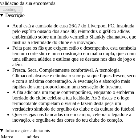
validacao da sua encomenda
Loading...
Descrição
Aqui está a camisola de casa 26/27 do Liverpool FC. Inspirada
pelo espírito ousado dos anos 80, reintroduz o gráfico adidas
emblemático sobre um fundo vermelho Shankly chamativo, que
mistura a identidade do clube e a inovação.
Feita para os fãs que exigem estilo e desempenho, esta camisola
tem um corte slim e uma construção em malha dupla, que criam
uma silhueta atlética e estilosa que se destaca nos dias de jogo e
além.
Fresca. Seca. Completamente confortável. A tecnologia
Climacool absorve e elimina o suor para que fiques fresco, seco
e com a máxima concentração. A evacuação e absorção mais
rápidas do suor proporcionam uma sensação de frescura.
A fita adiciona um toque contemporâneo, enquanto o emblema
bordado do clube celebra a tua lealdade. As 3 riscas e o logo
termocolante completam o visual e fazem desta peça um
verdadeiro símbolo de orgulho do clube e da cultura do futebol.
Quer estejas nas bancadas ou em campo, celebra o legado e a
inovação, e orgulha-te das cores do teu clube do coração.
Informações adicionais
Marca
adidas