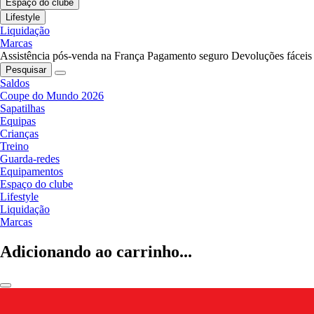
Espaço do clube
Lifestyle
Liquidação
Marcas
Assistência pós-venda na França
Pagamento seguro
Devoluções fáceis
Pesquisar
Saldos
Coupe do Mundo 2026
Sapatilhas
Equipas
Crianças
Treino
Guarda-redes
Equipamentos
Espaço do clube
Lifestyle
Liquidação
Marcas
Adicionando ao carrinho...