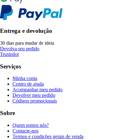
Entrega e devolução
30 dias para mudar de ideia
Devolva seu pedido
Trustpilot
Serviços
Minha conta
Centro de ajuda
Acompanhar meu pedido
Devolver meu pedido
Códigos promocionais
Sobre
Quem somos nós?
Contacte-nos
Termos e condições gerais de venda