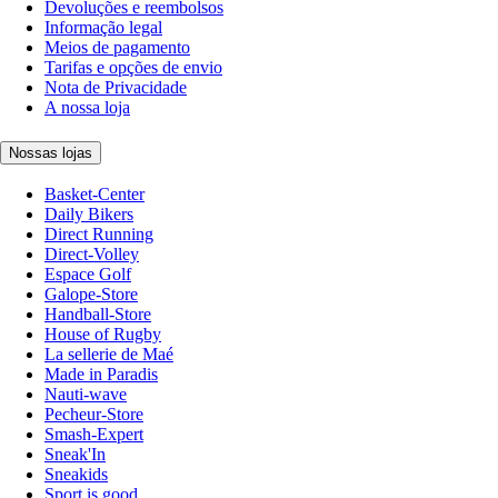
Devoluções e reembolsos
Informação legal
Meios de pagamento
Tarifas e opções de envio
Nota de Privacidade
A nossa loja
Nossas lojas
Basket-Center
Daily Bikers
Direct Running
Direct-Volley
Espace Golf
Galope-Store
Handball-Store
House of Rugby
La sellerie de Maé
Made in Paradis
Nauti-wave
Pecheur-Store
Smash-Expert
Sneak'In
Sneakids
Sport is good