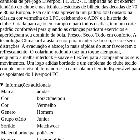
camisola de pré-jogo Liverpool FC 26/27. É inspirada no kit exterior
lendário do clube e nas icônicas estéticas de bilhete das décadas de 70
e 80 na Europa. Esta camisola apresenta um padrão total ousado na
clássica cor vermelha do LFC, celebrando o ADN e a história do
clube. Criada para ação em campo e para todos os dias, tem um corte
padrão confortável para quando as crianças praticam exercícios e
aperfeiçoam seu domínio da bola. Fresco. Seco. Todo em conforto. A
tecnologia Climacool afasta o suor para manter-se fresco, seco e sem
distrações. A evacuação e absorção mais rápidas do suor favorecem o
refrescamento. O colarinho redondo traz um toque atemporal,
enquanto a malha interlock é suave e flexível para acompanhar os seus
movimentos. Um logo adidas bordado e um emblema do clube tecido
completam o visual, tornando esta camisola um item indispensável para
os apoiantes do Liverpool FC.
Informações adicionais
Marca
adidas
Cor
boract/meipou
Cor
Vermelho
Género
Homem
Grupo etário
Júnior
Sortido
Matchwear
Material principal
poliéster
Equipa
Liverpool FC