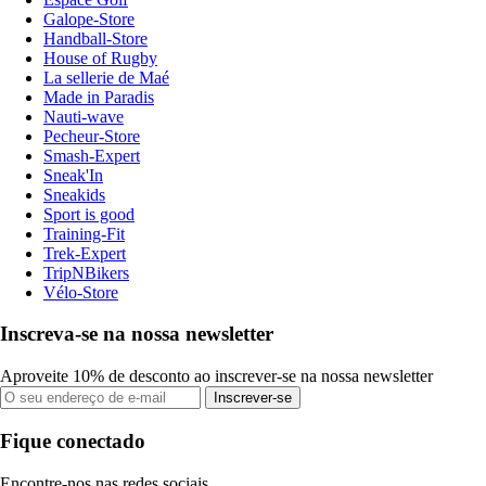
Galope-Store
Handball-Store
House of Rugby
La sellerie de Maé
Made in Paradis
Nauti-wave
Pecheur-Store
Smash-Expert
Sneak'In
Sneakids
Sport is good
Training-Fit
Trek-Expert
TripNBikers
Vélo-Store
Inscreva-se na nossa newsletter
Aproveite 10% de desconto ao inscrever-se na nossa newsletter
Inscrever-se
Fique conectado
Encontre-nos nas redes sociais