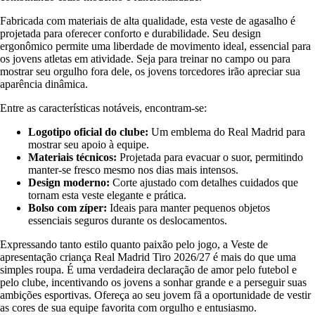
Fabricada com materiais de alta qualidade, esta veste de agasalho é
projetada para oferecer conforto e durabilidade. Seu design
ergonômico permite uma liberdade de movimento ideal, essencial para
os jovens atletas em atividade. Seja para treinar no campo ou para
mostrar seu orgulho fora dele, os jovens torcedores irão apreciar sua
aparência dinâmica.
Entre as características notáveis, encontram-se:
Logotipo oficial do clube:
Um emblema do Real Madrid para
mostrar seu apoio à equipe.
Materiais técnicos:
Projetada para evacuar o suor, permitindo
manter-se fresco mesmo nos dias mais intensos.
Design moderno:
Corte ajustado com detalhes cuidados que
tornam esta veste elegante e prática.
Bolso com zíper:
Ideais para manter pequenos objetos
essenciais seguros durante os deslocamentos.
Expressando tanto estilo quanto paixão pelo jogo, a Veste de
apresentação criança Real Madrid Tiro 2026/27 é mais do que uma
simples roupa. É uma verdadeira declaração de amor pelo futebol e
pelo clube, incentivando os jovens a sonhar grande e a perseguir suas
ambições esportivas. Ofereça ao seu jovem fã a oportunidade de vestir
as cores de sua equipe favorita com orgulho e entusiasmo.