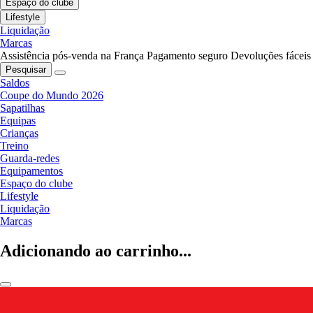
Espaço do clube
Lifestyle
Liquidação
Marcas
Assistência pós-venda na França
Pagamento seguro
Devoluções fáceis
Pesquisar
Saldos
Coupe do Mundo 2026
Sapatilhas
Equipas
Crianças
Treino
Guarda-redes
Equipamentos
Espaço do clube
Lifestyle
Liquidação
Marcas
Adicionando ao carrinho...