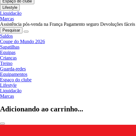
Espaço do clube
Lifestyle
Liquidação
Marcas
Assistência pós-venda na França
Pagamento seguro
Devoluções fáceis
Pesquisar
Saldos
Coupe do Mundo 2026
Sapatilhas
Equipas
Crianças
Treino
Guarda-redes
Equipamentos
Espaço do clube
Lifestyle
Liquidação
Marcas
Adicionando ao carrinho...