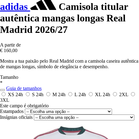
adidas
Camisola titular
autêntica mangas longas Real
Madrid 2026/27
A partir de
€ 160,00
Mostra a tua paixão pelo Real Madrid com a camisola caseira autêntica
de mangas longas, símbolo de elegância e desempenho.
Tamanho
*
Guia de tamanhos
XS
24h
S
24h
M
24h
L
24h
XL
24h
2XL
3XL
Este campo é obrigatório
Estampados
Insígnias oficiais