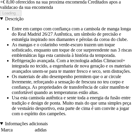
+€ 8,00
oferecidos na sua proxima encomenda
Creditados apos a
validacao da sua encomenda
Loading...
Descrição
Entre em campo com confiança com a camisola de manga longa
do Real Madrid 26/27 Autêntica, um símbolo de precisão e
estratégia inspirado nos diamantes e pérolas da coroa do clube.
As mangas e o colarinho verde-escuro trazem um toque
sofisticado, enquanto um toque de cor surpreendente nas 3 riscas
emblemáticas liga esta camisola à história da temporada.
Refrigeração avançada. Com a tecnologia adidas Climacool+
integrada no tecido, a engenharia de nova geração e os materiais
avançados unem-se para te manter fresco e seco, sem distrações.
Os materiais de alto desempenho permitem que o ar circule
livremente, reforçando a sensação de frescura no teu corpo e
confiança. As propriedades de transferência de calor mantêm-te
confortável quando as temperaturas estão altas.
Usa esta camisola autêntica e sente toda a energia da fusão entre
tradição e design de ponta. Muito mais do que uma simples peça
de vestuário desportivo, esta parte de cima é um convite a jogar
com o espírito dos campeões.
Informações adicionais
Marca
adidas