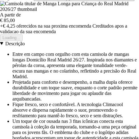
A partir de
€ 85,00
+€ 4,25
oferecidos na sua proxima encomenda
Creditados apos a
validacao da sua encomenda
Loading...
Descrição
Entre em campo com orgulho com esta camisola de mangas
longas Domicílio Real Madrid 26/27. Inspirada nos diamantes e
pérolas da coroa, apresenta uma elegante tonalidade verde-
escura nas mangas e no colarinho, refletindo a precisão do Real
Madrid.
Projetada para conforto e desempenho, a malha dupla oferece
durabilidade e um toque suave, enquanto o corte padrão permite
liberdade de movimento para jogar ou aplaudir das
arquibancadas.
Fique fresco, seco e confortável. A tecnologia Climacool
absorve e dispersa rapidamente o suor, promovendo o
resfriamento para mantê-lo fresco, seco e sem distrações.
Um toque de cor ousada nas 3 fitas icônicas conecta esta
camisola à coleção da temporada, tornando-a uma peça original
para os jovens fãs. O emblema do clube e o logótipo adidas
bordados acrescentam um toque de autenticidade a esta camisola