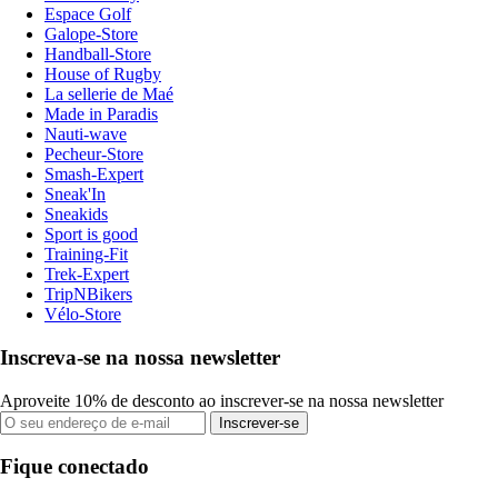
Espace Golf
Galope-Store
Handball-Store
House of Rugby
La sellerie de Maé
Made in Paradis
Nauti-wave
Pecheur-Store
Smash-Expert
Sneak'In
Sneakids
Sport is good
Training-Fit
Trek-Expert
TripNBikers
Vélo-Store
Inscreva-se na nossa newsletter
Aproveite 10% de desconto ao inscrever-se na nossa newsletter
Inscrever-se
Fique conectado