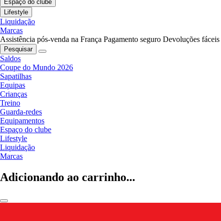
Espaço do clube
Lifestyle
Liquidação
Marcas
Assistência pós-venda na França
Pagamento seguro
Devoluções fáceis
Pesquisar
Saldos
Coupe do Mundo 2026
Sapatilhas
Equipas
Crianças
Treino
Guarda-redes
Equipamentos
Espaço do clube
Lifestyle
Liquidação
Marcas
Adicionando ao carrinho...