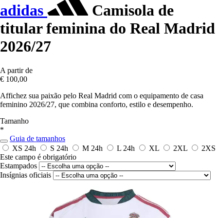
adidas
Camisola de
titular feminina do Real Madrid
2026/27
A partir de
€ 100,00
Affichez sua paixão pelo Real Madrid com o equipamento de casa
feminino 2026/27, que combina conforto, estilo e desempenho.
Tamanho
*
Guia de tamanhos
XS
24h
S
24h
M
24h
L
24h
XL
2XL
2XS
Este campo é obrigatório
Estampados
Insígnias oficiais