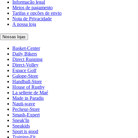
Informação legal
Meios de pagamento
Tarifas e opções de envio
Nota de Privacidade
A nossa loja
Nossas lojas
Basket-Center
Daily Bikers
Direct Running
Direct-Volley
Espace Golf
Galope-Store
Handball-Store
House of Rugby
La sellerie de Maé
Made in Paradis
Nauti-wave
Pecheur-Store
Smash-Expert
Sneak'In
Sneakids
Sport is good
Training-Fit