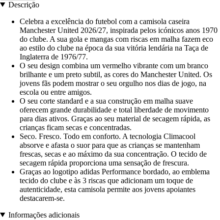
Descrição
Celebra a excelência do futebol com a camisola caseira
Manchester United 2026/27, inspirada pelos icónicos anos 1970
do clube. A sua gola e mangas com riscas em malha fazem eco
ao estilo do clube na época da sua vitória lendária na Taça de
Inglaterra de 1976/77.
O seu design combina um vermelho vibrante com um branco
brilhante e um preto subtil, as cores do Manchester United. Os
jovens fãs podem mostrar o seu orgulho nos dias de jogo, na
escola ou entre amigos.
O seu corte standard e a sua construção em malha suave
oferecem grande durabilidade e total liberdade de movimento
para dias ativos. Graças ao seu material de secagem rápida, as
crianças ficam secas e concentradas.
Seco. Fresco. Todo em conforto. A tecnologia Climacool
absorve e afasta o suor para que as crianças se mantenham
frescas, secas e ao máximo da sua concentração. O tecido de
secagem rápida proporciona uma sensação de frescura.
Graças ao logotipo adidas Performance bordado, ao emblema
tecido do clube e às 3 riscas que adicionam um toque de
autenticidade, esta camisola permite aos jovens apoiantes
destacarem-se.
Informações adicionais