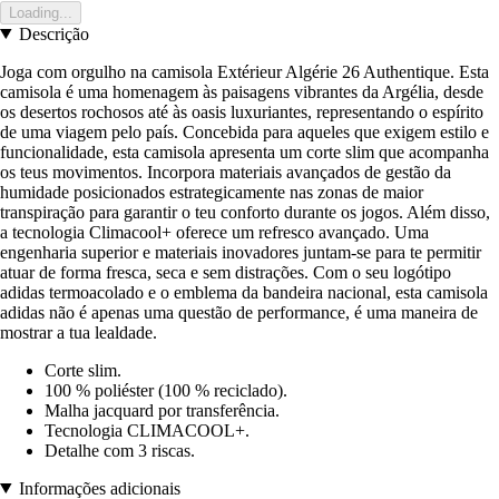
Loading...
Descrição
Joga com orgulho na camisola Extérieur Algérie 26 Authentique. Esta
camisola é uma homenagem às paisagens vibrantes da Argélia, desde
os desertos rochosos até às oasis luxuriantes, representando o espírito
de uma viagem pelo país. Concebida para aqueles que exigem estilo e
funcionalidade, esta camisola apresenta um corte slim que acompanha
os teus movimentos. Incorpora materiais avançados de gestão da
humidade posicionados estrategicamente nas zonas de maior
transpiração para garantir o teu conforto durante os jogos. Além disso,
a tecnologia Climacool+ oferece um refresco avançado. Uma
engenharia superior e materiais inovadores juntam-se para te permitir
atuar de forma fresca, seca e sem distrações. Com o seu logótipo
adidas termoacolado e o emblema da bandeira nacional, esta camisola
adidas não é apenas uma questão de performance, é uma maneira de
mostrar a tua lealdade.
Corte slim.
100 % poliéster (100 % reciclado).
Malha jacquard por transferência.
Tecnologia CLIMACOOL+.
Detalhe com 3 riscas.
Informações adicionais