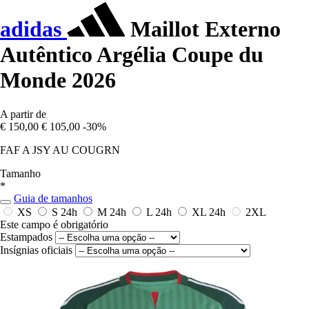
adidas
Maillot Externo
Autêntico Argélia Coupe du
Monde 2026
A partir de
€ 150,00
€ 105,00
-30%
FAF A JSY AU COUGRN
Tamanho
*
Guia de tamanhos
XS
S
24h
M
24h
L
24h
XL
24h
2XL
Este campo é obrigatório
Estampados
Insígnias oficiais