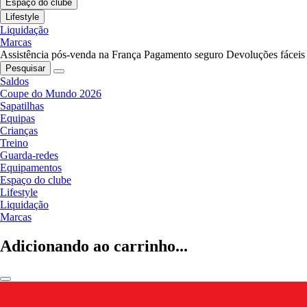
Espaço do clube
Lifestyle
Liquidação
Marcas
Assistência pós-venda na França
Pagamento seguro
Devoluções fáceis
Pesquisar
Saldos
Coupe do Mundo 2026
Sapatilhas
Equipas
Crianças
Treino
Guarda-redes
Equipamentos
Espaço do clube
Lifestyle
Liquidação
Marcas
Adicionando ao carrinho...