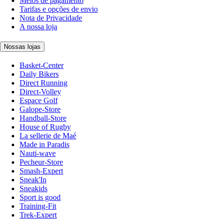
Meios de pagamento
Tarifas e opções de envio
Nota de Privacidade
A nossa loja
Nossas lojas
Basket-Center
Daily Bikers
Direct Running
Direct-Volley
Espace Golf
Galope-Store
Handball-Store
House of Rugby
La sellerie de Maé
Made in Paradis
Nauti-wave
Pecheur-Store
Smash-Expert
Sneak'In
Sneakids
Sport is good
Training-Fit
Trek-Expert