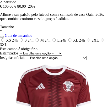
A partir de
€ 100,00
€ 80,00
-20%
Afirme a sua paixão pelo futebol com a camisola de casa Qatar 2026,
que combina conforto e estilo graças à adidas.
Tamanho
*
Guia de tamanhos
XS
24h
S
24h
M
24h
L
24h
XL
24h
2XL
3XL
Este campo é obrigatório
Estampados
Insígnias oficiais