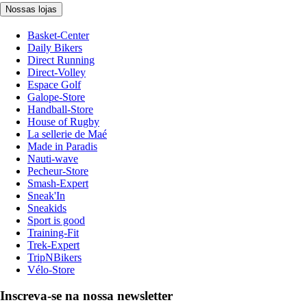
Nossas lojas
Basket-Center
Daily Bikers
Direct Running
Direct-Volley
Espace Golf
Galope-Store
Handball-Store
House of Rugby
La sellerie de Maé
Made in Paradis
Nauti-wave
Pecheur-Store
Smash-Expert
Sneak'In
Sneakids
Sport is good
Training-Fit
Trek-Expert
TripNBikers
Vélo-Store
Inscreva-se na nossa newsletter