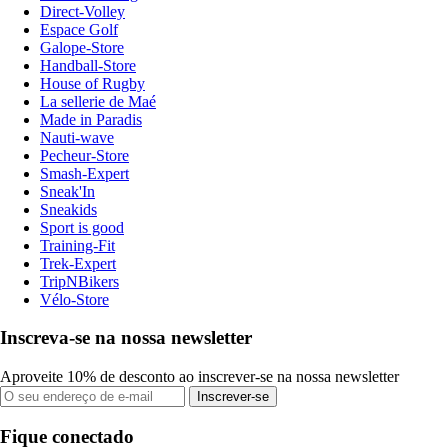
Direct-Volley
Espace Golf
Galope-Store
Handball-Store
House of Rugby
La sellerie de Maé
Made in Paradis
Nauti-wave
Pecheur-Store
Smash-Expert
Sneak'In
Sneakids
Sport is good
Training-Fit
Trek-Expert
TripNBikers
Vélo-Store
Inscreva-se na nossa newsletter
Aproveite 10% de desconto ao inscrever-se na nossa newsletter
Inscrever-se
Fique conectado