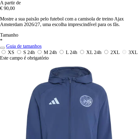
A partir de
€ 90,00
Mostre a sua paixão pelo futebol com a camisola de treino Ajax
Amsterdam 2026/27, uma escolha imprescindível para os fãs.
Tamanho
*
Guia de tamanhos
XS
S
24h
M
24h
L
24h
XL
24h
2XL
3XL
Este campo é obrigatório