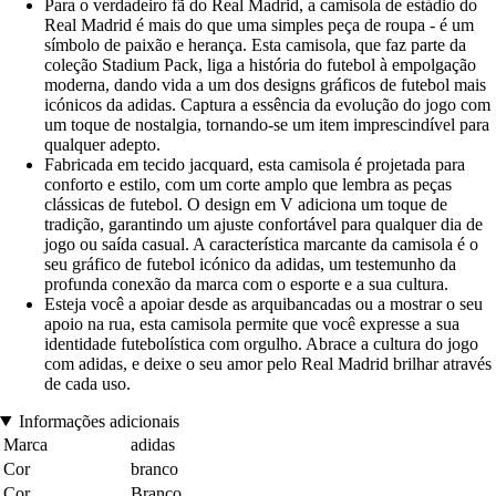
Para o verdadeiro fã do Real Madrid, a camisola de estádio do
Real Madrid é mais do que uma simples peça de roupa - é um
símbolo de paixão e herança. Esta camisola, que faz parte da
coleção Stadium Pack, liga a história do futebol à empolgação
moderna, dando vida a um dos designs gráficos de futebol mais
icónicos da adidas. Captura a essência da evolução do jogo com
um toque de nostalgia, tornando-se um item imprescindível para
qualquer adepto.
Fabricada em tecido jacquard, esta camisola é projetada para
conforto e estilo, com um corte amplo que lembra as peças
clássicas de futebol. O design em V adiciona um toque de
tradição, garantindo um ajuste confortável para qualquer dia de
jogo ou saída casual. A característica marcante da camisola é o
seu gráfico de futebol icónico da adidas, um testemunho da
profunda conexão da marca com o esporte e a sua cultura.
Esteja você a apoiar desde as arquibancadas ou a mostrar o seu
apoio na rua, esta camisola permite que você expresse a sua
identidade futebolística com orgulho. Abrace a cultura do jogo
com adidas, e deixe o seu amor pelo Real Madrid brilhar através
de cada uso.
Informações adicionais
Marca
adidas
Cor
branco
Cor
Branco