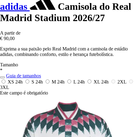
adidas
Camisola do Real
Madrid Stadium 2026/27
A partir de
€ 90,00
Exprima a sua paixão pelo Real Madrid com a camisola de estádio
adidas, combinando conforto, estilo e herança futebolística.
Tamanho
*
Guia de tamanhos
XS
24h
S
24h
M
24h
L
24h
XL
24h
2XL
3XL
Este campo é obrigatório