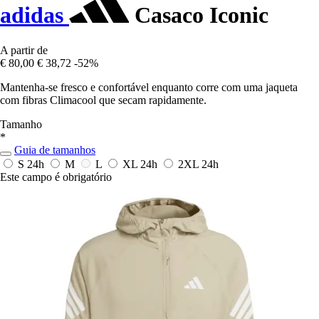
adidas
Casaco Iconic
A partir de
€ 80,00
€ 38,72
-52%
Mantenha-se fresco e confortável enquanto corre com uma jaqueta
com fibras Climacool que secam rapidamente.
Tamanho
*
Guia de tamanhos
S
24h
M
L
XL
24h
2XL
24h
Este campo é obrigatório