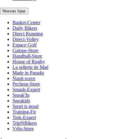
Nossas lojas
Basket-Center
Daily Bikers
Direct Running
Direct-Volley
Espace Golf
Galope-Store
Handball-Store
House of Rugby
La sellerie de Maé
Made in Paradis
Nauti-wave
Pecheur-Store
Smash-Expert
Sneak'In
Sneakids
Sport is good
Training-Fit
Trek-Expert
TripNBikers
Vélo-Store