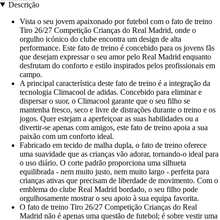
Descrição
Vista o seu jovem apaixonado por futebol com o fato de treino
Tiro 26/27 Competição Crianças do Real Madrid, onde o
orgulho icónico do clube encontra um design de alta
performance. Este fato de treino é concebido para os jovens fãs
que desejam expressar o seu amor pelo Real Madrid enquanto
desfrutam do conforto e estilo inspirados pelos profissionais em
campo.
A principal característica deste fato de treino é a integração da
tecnologia Climacool de adidas. Concebido para eliminar e
dispersar o suor, o Climacool garante que o seu filho se
mantenha fresco, seco e livre de distrações durante o treino e os
jogos. Quer estejam a aperfeiçoar as suas habilidades ou a
divertir-se apenas com amigos, este fato de treino apoia a sua
paixão com um conforto ideal.
Fabricado em tecido de malha dupla, o fato de treino oferece
uma suavidade que as crianças vão adorar, tornando-o ideal para
o uso diário. O corte padrão proporciona uma silhueta
equilibrada - nem muito justo, nem muito largo - perfeita para
crianças ativas que precisam de liberdade de movimento. Com o
emblema do clube Real Madrid bordado, o seu filho pode
orgulhosamente mostrar o seu apoio à sua equipa favorita.
O fato de treino Tiro 26/27 Competição Crianças do Real
Madrid não é apenas uma questão de futebol; é sobre vestir uma