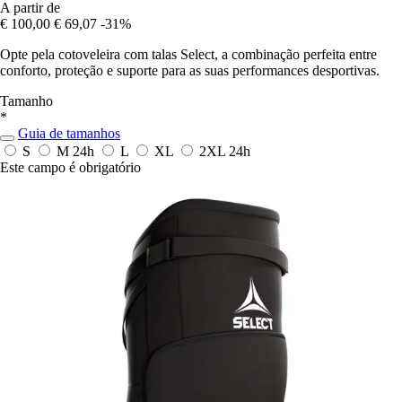
A partir de
€ 100,00
€ 69,07
-31%
Opte pela cotoveleira com talas Select, a combinação perfeita entre
conforto, proteção e suporte para as suas performances desportivas.
Tamanho
*
Guia de tamanhos
S
M
24h
L
XL
2XL
24h
Este campo é obrigatório