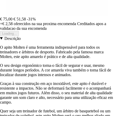
€ 75,00
€ 51,58
-31%
+€ 2,58
oferecidos na sua proxima encomenda
Creditados apos a
validacao da sua encomenda
Loading...
Descrição
O apito Molten é uma ferramenta indispensável para todos os
treinadores e árbitros de desporto. Fabricado pela famosa marca
Molten, este apito amarelo é prático e de alta qualidade.
O seu design ergonómico torna-o fácil de segurar e usar, mesmo
durante longos períodos. A cor amarela viva também o torna fácil de
localizar durante jogos intensos e animados.
Graças à sua construção em aço inoxidável, este apito é durável e
resistente a impactos. Não se deformará facilmente e o acompanhará
em muitos jogos futuros. Além disso, o seu material de alta qualidade
garante um som claro e alto, necessário para uma utilização eficaz em
campo.
Quer seja um treinador de futebol, um árbitro de basquetebol ou um
treinador de voleibol, este apito Molten será o seu melhor aliado em