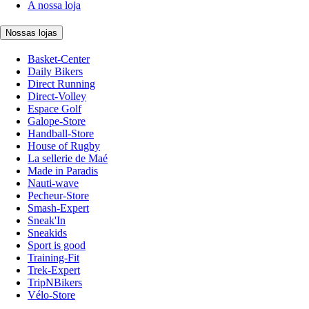
A nossa loja
Nossas lojas
Basket-Center
Daily Bikers
Direct Running
Direct-Volley
Espace Golf
Galope-Store
Handball-Store
House of Rugby
La sellerie de Maé
Made in Paradis
Nauti-wave
Pecheur-Store
Smash-Expert
Sneak'In
Sneakids
Sport is good
Training-Fit
Trek-Expert
TripNBikers
Vélo-Store