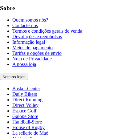
Sobre
Quem somos nós?
Contacte-nos
Termos e condições gerais de venda
Devoluções e reembolsos
Informação legal
Meios de pagamento
Tarifas e opções de envio
Nota de Privacidade
A nossa loja
Nossas lojas
Basket-Center
Daily Bikers
Direct Running
Direct-Volley
Espace Golf
Galope-Store
Handball-Store
House of Rugby
La sellerie de Maé