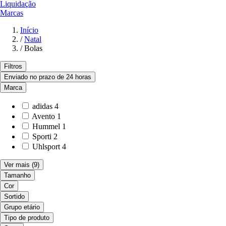
Liquidação
Marcas
Início
/
Natal
/
Bolas
Filtros
Enviado no prazo de 24 horas
Marca
adidas
4
Avento
1
Hummel
1
Sporti
2
Uhlsport
4
Ver mais
(9)
Tamanho
Cor
Sortido
Grupo etário
Tipo de produto