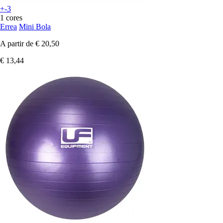
+-3
1 cores
Errea
Mini Bola
A partir de
€ 20,50
€ 13,44