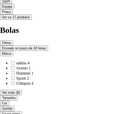
Sport
Equipa
Preço
Ver os 17 produtos
Bolas
Filtros
Enviado no prazo de 24 horas
Marca
adidas
4
Avento
1
Hummel
1
Sporti
2
Uhlsport
4
Ver mais
(9)
Tamanho
Cor
Sortido
Grupo etário