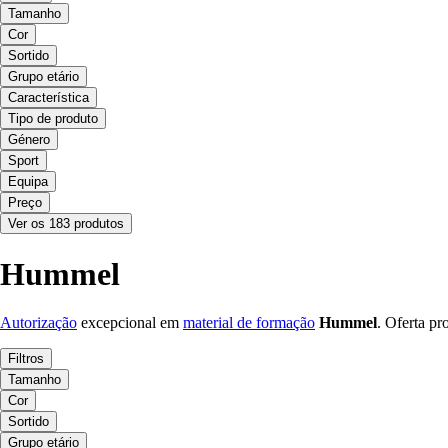
Tamanho
Cor
Sortido
Grupo etário
Característica
Tipo de produto
Género
Sport
Equipa
Preço
Ver os 183 produtos
Hummel
Autorização
excepcional em
material de formação
Hummel
. Oferta pr
Filtros
Tamanho
Cor
Sortido
Grupo etário