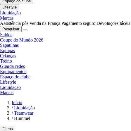
Espaço do clube
Lifestyle
Liquidação
Marcas
Assistência pós-venda na França
Pagamento seguro
Devoluções fáceis
Pesquisar
Saldos
Coupe do Mundo 2026
Sapatilhas
Equipas
Crianças
Treino
Guarda-redes
Equipamentos
Espaço do clube
Lifestyle
Liquidação
Marcas
Início
/
Liquidação
/
Teamwear
/
Hummel
Filtros