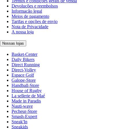
Termos e condições gerais de venda
Devoluções e reembolsos
Informação legal
Meios de pagamento
Tarifas e opções de envio
Nota de Privacidade
A nossa loja
Nossas lojas
Basket-Center
Daily Bikers
Direct Running
Direct-Volley
Espace Golf
Galope-Store
Handball-Store
House of Rugby
La sellerie de Maé
Made in Paradis
Nauti-wave
Pecheur-Store
Smash-Expert
Sneak'In
Sneakids