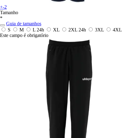
+-2
Tamanho
*
Guia de tamanhos
S
M
L
24h
XL
2XL
24h
3XL
4XL
Este campo é obrigatório