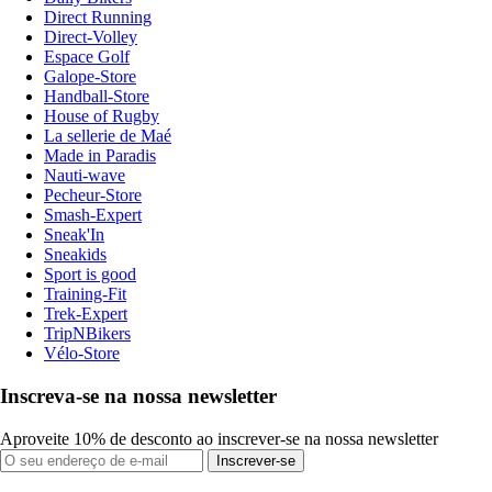
Direct Running
Direct-Volley
Espace Golf
Galope-Store
Handball-Store
House of Rugby
La sellerie de Maé
Made in Paradis
Nauti-wave
Pecheur-Store
Smash-Expert
Sneak'In
Sneakids
Sport is good
Training-Fit
Trek-Expert
TripNBikers
Vélo-Store
Inscreva-se na nossa newsletter
Aproveite 10% de desconto ao inscrever-se na nossa newsletter
Inscrever-se