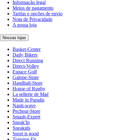
Informação legal
Meios de pagamento
Tarifas e opções de envio
Nota de Privacidade
A nossa loja
Nossas lojas
Basket-Center
Daily Bikers
Direct Running
Direct-Volley
Espace Golf
Galope-Store
Handball-Store
House of Rugby
La sellerie de Maé
Made in Paradis
Nauti-wave
Pecheur-Store
Smash-Expert
Sneak'In
Sneakids
Sport is good
Training-Fit