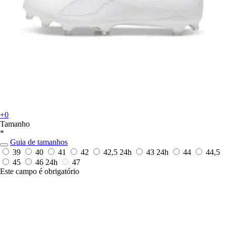
+0
Tamanho
*
Guia de tamanhos
39
40
41
42
42,5
24h
43
24h
44
44,5
45
46
24h
47
Este campo é obrigatório