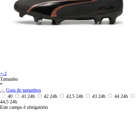
+-2
Tamanho
*
Guia de tamanhos
40
41
24h
42
24h
42,5
24h
43
24h
44
24h
44,5
24h
Este campo é obrigatório