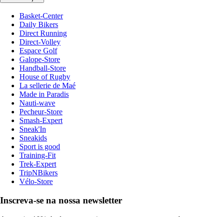
Basket-Center
Daily Bikers
Direct Running
Direct-Volley
Espace Golf
Galope-Store
Handball-Store
House of Rugby
La sellerie de Maé
Made in Paradis
Nauti-wave
Pecheur-Store
Smash-Expert
Sneak'In
Sneakids
Sport is good
Training-Fit
Trek-Expert
TripNBikers
Vélo-Store
Inscreva-se na nossa newsletter