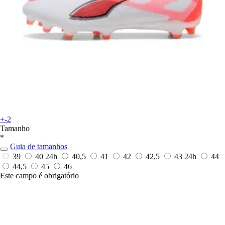
+-2
Tamanho
*
Guia de tamanhos
39
40
24h
40,5
41
42
42,5
43
24h
44
44,5
45
46
Este campo é obrigatório