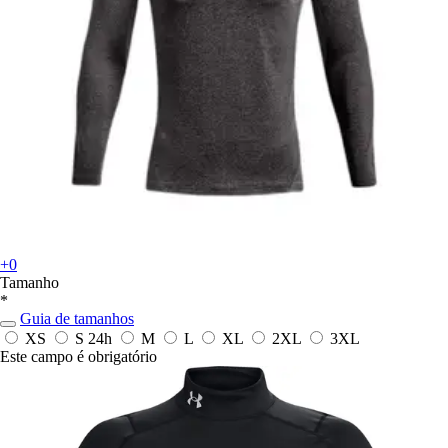
+0
Tamanho
*
Guia de tamanhos
XS
S
24h
M
L
XL
2XL
3XL
Este campo é obrigatório