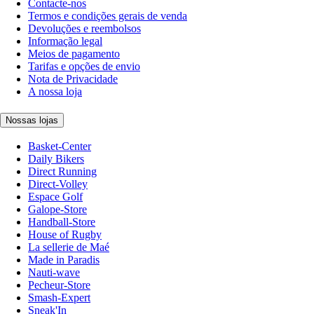
Contacte-nos
Termos e condições gerais de venda
Devoluções e reembolsos
Informação legal
Meios de pagamento
Tarifas e opções de envio
Nota de Privacidade
A nossa loja
Nossas lojas
Basket-Center
Daily Bikers
Direct Running
Direct-Volley
Espace Golf
Galope-Store
Handball-Store
House of Rugby
La sellerie de Maé
Made in Paradis
Nauti-wave
Pecheur-Store
Smash-Expert
Sneak'In