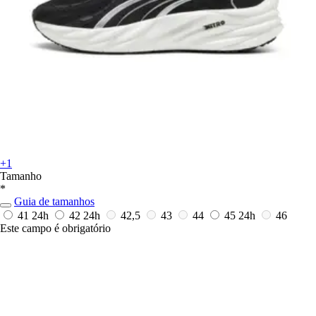
+1
Tamanho
*
Guia de tamanhos
41
24h
42
24h
42,5
43
44
45
24h
46
Este campo é obrigatório