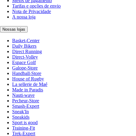
Meios de pagamento
Tarifas e opções de envio
Nota de Privacidade
A nossa loja
Nossas lojas
Basket-Center
Daily Bikers
Direct Running
Direct-Volley
Espace Golf
Galope-Store
Handball-Store
House of Rugby
La sellerie de Maé
Made in Paradis
Nauti-wave
Pecheur-Store
Smash-Expert
Sneak'In
Sneakids
Sport is good
Training-Fit
Trek-Expert