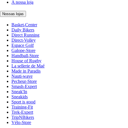
A nossa loja
Nossas lojas
Basket-Center
Daily Bikers
Direct Running
Direct-Volley
Espace Golf
Galope-Store
Handball-Store
House of Rugby
La sellerie de Maé
Made in Paradis
Nauti-wave
Pecheur-Store
Smash-Expert
Sneak'In
Sneakids
Sport is good
Training-Fit
Trek-Expert
TripNBikers
Vélo-Store