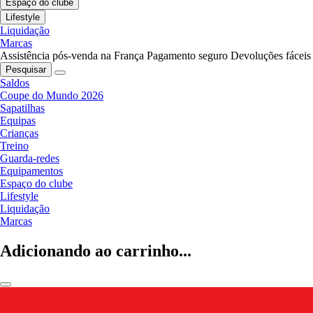
Espaço do clube
Lifestyle
Liquidação
Marcas
Assistência pós-venda na França
Pagamento seguro
Devoluções fáceis
Pesquisar
Saldos
Coupe do Mundo 2026
Sapatilhas
Equipas
Crianças
Treino
Guarda-redes
Equipamentos
Espaço do clube
Lifestyle
Liquidação
Marcas
Adicionando ao carrinho...