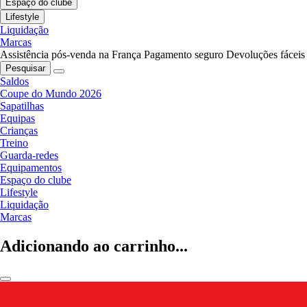
Espaço do clube
Lifestyle
Liquidação
Marcas
Assistência pós-venda na França
Pagamento seguro
Devoluções fáceis
Pesquisar
Saldos
Coupe do Mundo 2026
Sapatilhas
Equipas
Crianças
Treino
Guarda-redes
Equipamentos
Espaço do clube
Lifestyle
Liquidação
Marcas
Adicionando ao carrinho...