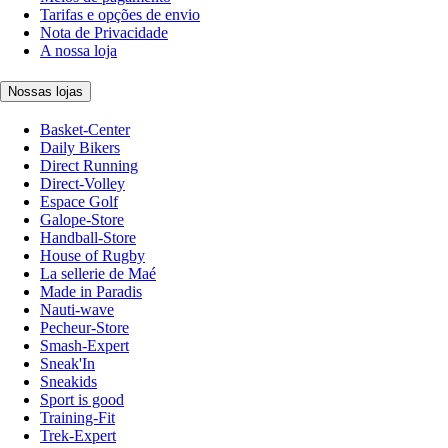
Tarifas e opções de envio
Nota de Privacidade
A nossa loja
Nossas lojas
Basket-Center
Daily Bikers
Direct Running
Direct-Volley
Espace Golf
Galope-Store
Handball-Store
House of Rugby
La sellerie de Maé
Made in Paradis
Nauti-wave
Pecheur-Store
Smash-Expert
Sneak'In
Sneakids
Sport is good
Training-Fit
Trek-Expert